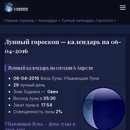
Skip to content
Сонник I-SONNIK.COM
Главная страница
»
Календари
»
Лунный календарь-гороскоп
»
Лунный гороскоп — календарь на 06-
04-2016
Лунный календарь на сегодня 6 Апреля
06-04-2016
Фаза Луны: Убывающая Луна
29
лунный день
Знак Зодиака —
Овен
Восход луны в
05:30
Закат луны в
17:54
Освещенность луны
2%
Убывающая Луна — фаза луны в
этот день