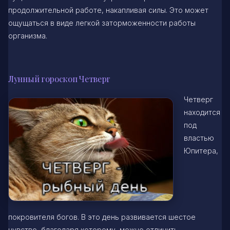
продолжительной работе, накапливая силы. Это может
ощущаться в виде легкой заторможенности работы
организма.
Лунный гороскоп Четверг
Четверг
находится
под
властью
Юпитера,
покровителя богов. В это день развивается шестое
чувство, благодаря которому, можно отличить