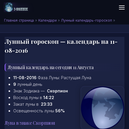
Skip to content
Сонник I-SONNIK.COM
Главная страница
»
Календари
»
Лунный календарь-гороскоп
»
Лунный гороскоп — календарь на 11-
08-2016
Лунный календарь на сегодня 11 Августа
11-08-2016
Фаза Луны: Растущая Луна
9
лунный день
Знак Зодиака —
Скорпион
Восход луны в
14:22
Закат луны в
23:33
Освещенность луны
56%
Луна в знаке Скорпион