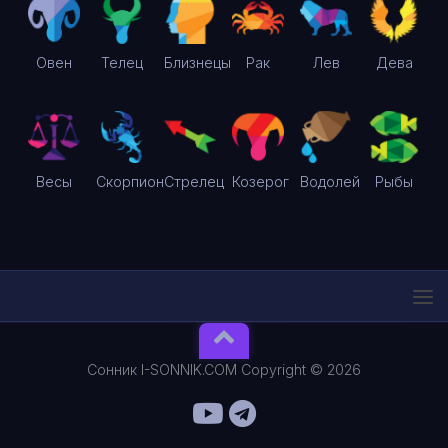
Овен
Телец
Близнецы
Рак
Лев
Дева
Весы
Скорпион
Стрелец
Козерог
Водолей
Рыбы
Сонник I-SONNIK.COM Copyright © 2026