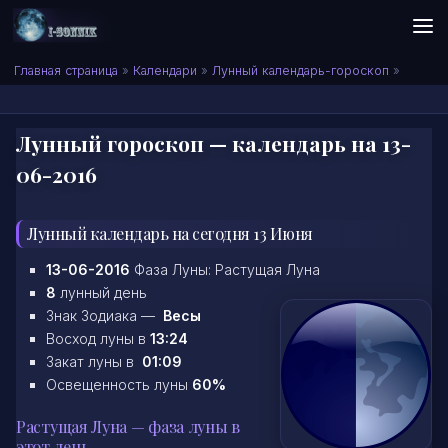
Skip to content
Сонник I-SONNIK.COM
Главная страница
»
Календари
»
Лунный календарь-гороскоп
»
Лунный гороскоп — календарь на 13-
06-2016
Лунный календарь на сегодня 13 Июня
13-06-2016
Фаза Луны: Растущая Луна
8
лунный день
Знак Зодиака —
Весы
Восход луны в
13:24
Закат луны в
01:09
Освещенность луны
60%
Растущая Луна — фаза луны в
этот день