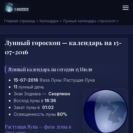
Skip to content
Сонник I-SONNIK.COM
Главная страница
»
Календари
»
Лунный календарь-гороскоп
»
Лунный гороскоп — календарь на 15-
07-2016
Лунный календарь на сегодня 15 Июля
15-07-2016
Фаза Луны: Растущая Луна
11
лунный день
Знак Зодиака —
Скорпион
Восход луны в
16:36
Закат луны в
01:02
Освещенность луны
80%
Растущая Луна — фаза луны в
этот день