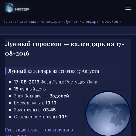
Skip to content
Сонник I-SONNIK.COM
Главная страница
»
Календари
»
Лунный календарь-гороскоп
»
Лунный гороскоп — календарь на 17-
08-2016
Лунный календарь на сегодня 17 Августа
17-08-2016
Фаза Луны: Растущая Луна
15
лунный день
Знак Зодиака —
Водолей
Восход луны в
19:19
Закат луны в
03:45
Освещенность луны
99%
Растущая Луна — фаза луны в
этот день