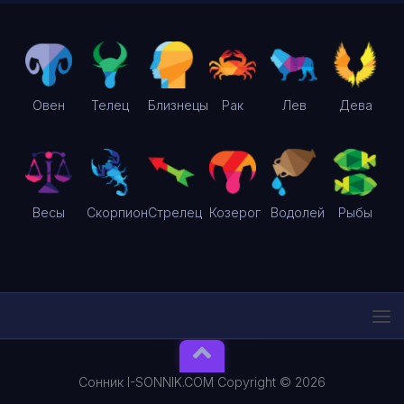
Овен
Телец
Близнецы
Рак
Лев
Дева
Весы
Скорпион
Стрелец
Козерог
Водолей
Рыбы
Сонник I-SONNIK.COM Copyright © 2026