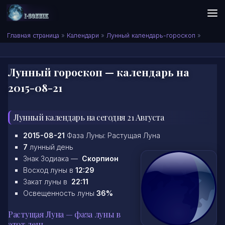
Skip to content
Сонник I-SONNIK.COM
Главная страница
»
Календари
»
Лунный календарь-гороскоп
»
Лунный гороскоп — календарь на
2015-08-21
Лунный календарь на сегодня 21 Августа
2015-08-21
Фаза Луны: Растущая Луна
7
лунный день
Знак Зодиака —
Скорпион
Восход луны в
12:29
Закат луны в
22:11
Освещенность луны
36%
Растущая Луна — фаза луны в
этот день