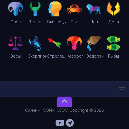
Овен
Телец
Близнецы
Рак
Лев
Дева
Весы
Скорпион
Стрелец
Козерог
Водолей
Рыбы
Сонник I-SONNIK.COM Copyright © 2026