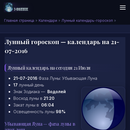
Skip to content
Сонник I-SONNIK.COM
Главная страница
»
Календари
»
Лунный календарь-гороскоп
»
Лунный гороскоп — календарь на 21-
07-2016
Лунный календарь на сегодня 21 Июля
21-07-2016
Фаза Луны: Убывающая Луна
17
лунный день
Знак Зодиака —
Водолей
Восход луны в
21:20
Закат луны в
06:04
Освещенность луны
98%
Убывающая Луна — фаза луны в
этот день