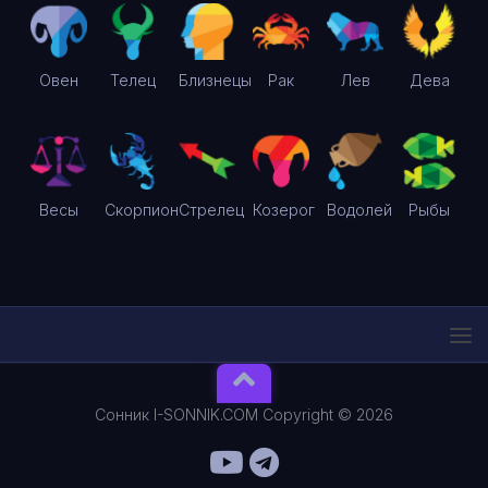
Овен
Телец
Близнецы
Рак
Лев
Дева
Весы
Скорпион
Стрелец
Козерог
Водолей
Рыбы
Сонник I-SONNIK.COM Copyright © 2026