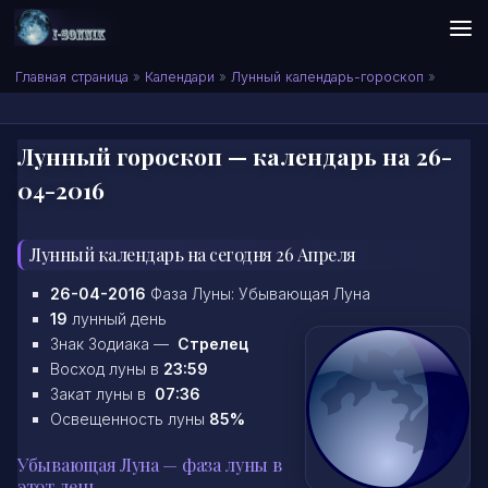
Skip to content
Сонник I-SONNIK.COM
Главная страница
»
Календари
»
Лунный календарь-гороскоп
»
Лунный гороскоп — календарь на 26-
04-2016
Лунный календарь на сегодня 26 Апреля
26-04-2016
Фаза Луны: Убывающая Луна
19
лунный день
Знак Зодиака —
Стрелец
Восход луны в
23:59
Закат луны в
07:36
Освещенность луны
85%
Убывающая Луна — фаза луны в
этот день