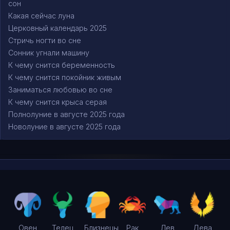
сон
Какая сейчас луна
Церковный календарь 2025
Стричь ногти во сне
Сонник угнали машину
К чему снится беременность
К чему снится покойник живым
Заниматься любовью во сне
К чему снится крыса серая
Полнолуние в августе 2025 года
Новолуние в августе 2025 года
Овен
Телец
Близнецы
Рак
Лев
Дева