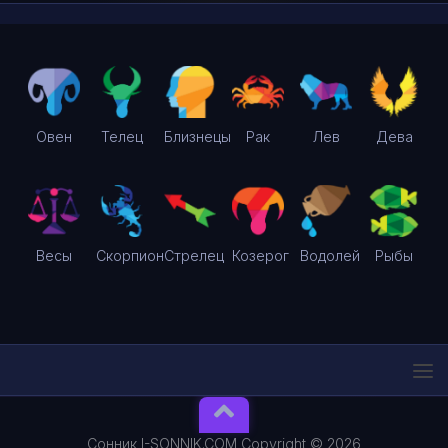
Овен
Телец
Близнецы
Рак
Лев
Дева
Весы
Скорпион
Стрелец
Козерог
Водолей
Рыбы
Сонник I-SONNIK.COM Copyright © 2026