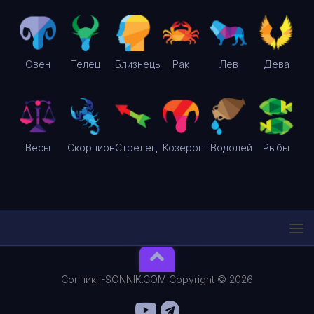
Овен
Телец
Близнецы
Рак
Лев
Дева
Весы
Скорпион
Стрелец
Козерог
Водолей
Рыбы
Сонник I-SONNIK.COM Copyright © 2026