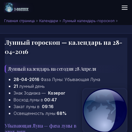
Skip to content
Сонник I-SONNIK.COM
Главная страница
»
Календари
»
Лунный календарь-гороскоп
»
Лунный гороскоп — календарь на 28-
04-2016
Лунный календарь на сегодня 28 Апреля
28-04-2016
Фаза Луны: Убывающая Луна
21
лунный день
Знак Зодиака —
Козерог
Восход луны в
00:47
Закат луны в
09:16
Освещенность луны
68%
Убывающая Луна — фаза луны в
этот день