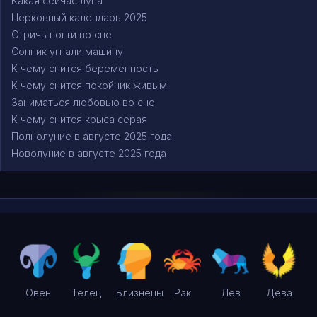
Какая сейчас луна
Церковный календарь 2025
Стричь ногти во сне
Сонник угнали машину
К чему снится беременность
К чему снится покойник живым
Заниматься любовью во сне
К чему снится крыса серая
Полнолуние в августе 2025 года
Новолуние в августе 2025 года
Овен
Телец
Близнецы
Рак
Лев
Дева