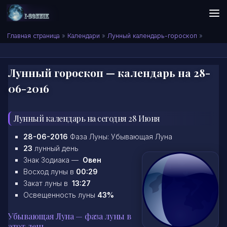
Skip to content
Сонник I-SONNIK.COM
Главная страница
»
Календари
»
Лунный календарь-гороскоп
»
Лунный гороскоп — календарь на 28-
06-2016
Лунный календарь на сегодня 28 Июня
28-06-2016
Фаза Луны: Убывающая Луна
23
лунный день
Знак Зодиака —
Овен
Восход луны в
00:29
Закат луны в
13:27
Освещенность луны
43%
Убывающая Луна — фаза луны в
этот день