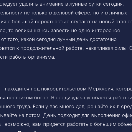
ледует уделить внимание в лунные сутки сегодня.
ельности не только в деловой сфере, но и в личных
я с большой вероятностью ступают на новый этап с
ыло, то велики шансы завести не одно интересное
от того, какой сегодня лунный день достаточно
вятся к продолжительной работе, накапливая силы. 
сти работы организма.
 – находится под покровительством Меркурия, котор
ся вестником богов. В среду удача улыбается работн
нного труда. Если у вас много дел, решайте их в сре
дывайте на потом. День подходит для выполнения офи
ы, возможно, вам придется работать с большим объ