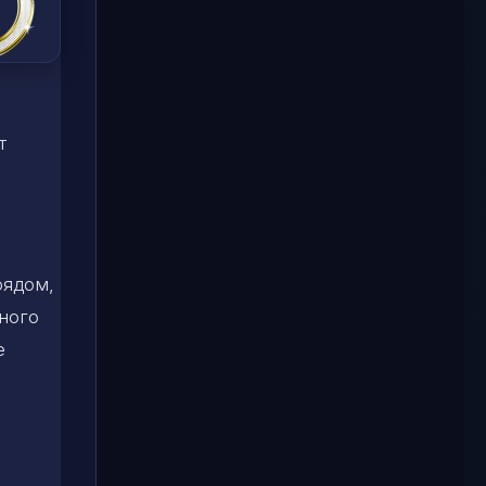
т
рядом,
ного
е