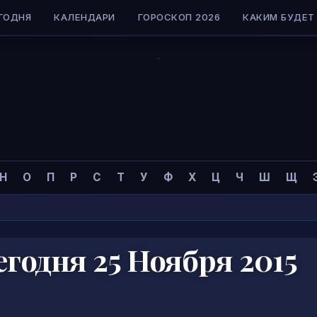
ГОДНЯ
КАЛЕНДАРИ
ГОРОСКОП 2026
КАКИМ БУДЕТ 
коп
»
Н
О
П
Р
С
Т
У
Ф
Х
Ц
Ч
Ш
Щ
годня 25 Ноября 2015