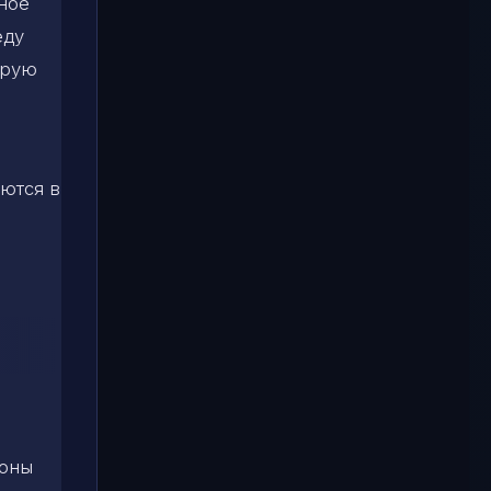
ное
еду
орую
ются в
роны