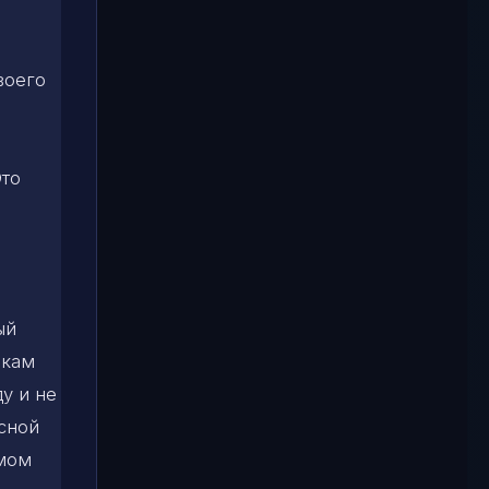
воего
Это
ый
икам
ду и не
сной
емом