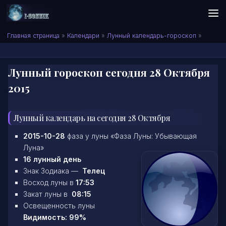
Skip to content
Сонник I-SONNIK.COM
Главная страница
»
Календари
»
Лунный календарь-гороскоп
»
Лунный гороскоп сегодня 28 Октября
2015
Лунный календарь на сегодня 28 Октября
2015-10-28
фаза у луны «Фаза Луны: Убывающая
Луна»
16 лунный день
Знак Зодиака —
Телец
Восход луны в
17:53
Закат луны в
08:15
Освещенность луны
Видимость: 99%