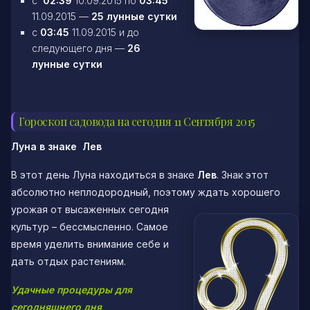
c
02:39
10.09.2015 по
03:45
11.09.2015 —
25 лунные сутки
c
03:45
11.09.2015 и до
следующего дня —
26
лунные сутки
Гороскоп садовода на сегодня 11 Сентября 2015
Луна в знаке Лев
В этот день Луна находиться в знаке
Лев
. Знак этот
абсолютно неплодородный, поэтому
ждать хорошего
урожая от высаженных сегодня
культур – бессмысленно. Самое
время уделить внимание себе и
дать отдых растениям.
Удачные процедуры для
сегодняшнего дня