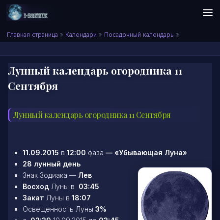
Skip to content
Сонник I-SONNIK.COM
Главная страница
»
Календари
»
Посадочный календарь
»
Лунный календарь огородника 11
Сентября
Лунный календарь огородника 11 Сентября
11.09.2015
в
12:00
фаза
—
«Убывающая Луна»
28 лунный день
Знак Зодиака —
Лев
Восход
Луны в
03:45
Закат
Луны в
18:07
Освещенность Луны
3%