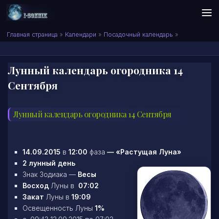
Skip to content
Сонник I-SONNIK.COM
Главная страница
»
Календари
»
Посадочный календарь
»
Лунный календарь огородника 14
Сентября
Лунный календарь огородника 14 Сентября
14.09.2015
в
12:00
фаза
—
«Растущая Луна»
2 лунный день
Знак Зодиака —
Весы
Восход
Луны в
07:02
Закат
Луны в
19:09
Освещенность Луны
1%