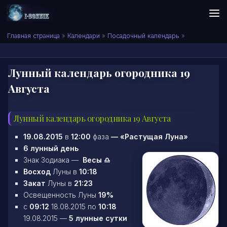
Skip to content
Сонник I-SONNIK.COM
Главная страница
»
Календари
»
Посадочный календарь
»
Лунный календарь огородника 19
Августа
Лунный календарь огородника 19 Августа
19.08.2015
в
12:00
фаза
—
«Растущая Луна»
6 лунный день
Знак Зодиака —
Весы ♎
Восход
Луны в
10:18
Закат
Луны в
21:23
Освещенность Луны
19%
c
09:12
18.08.2015 по
10:18
19.08.2015 —
5 лунные сутки