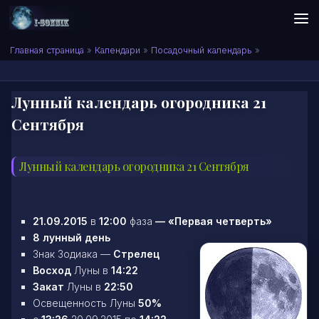
Skip to content
Сонник I-SONNIK.COM
Главная страница
»
Календари
»
Посадочный календарь
»
Лунный календарь огородника 21
Сентября
Лунный календарь огородника 21 Сентября
21.09.2015
в
12:00
фаза
—
«Первая четверть»
8 лунный день
Знак Зодиака —
Стрелец
Восход
Луны в
14:22
Закат
Луны в
22:50
Освещенность Луны
50%