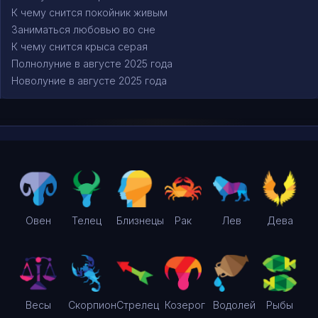
К чему снится покойник живым
Заниматься любовью во сне
К чему снится крыса серая
Полнолуние в августе 2025 года
Новолуние в августе 2025 года
Овен
Телец
Близнецы
Рак
Лев
Дева
Весы
Скорпион
Стрелец
Козерог
Водолей
Рыбы