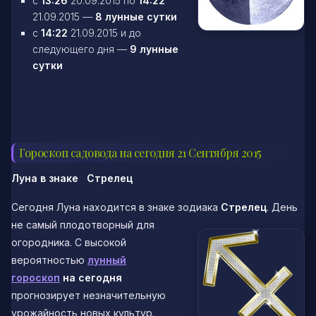
c
13:26
20.09.2015 по
14:22
21.09.2015 —
8 лунные сутки
c
14:22
21.09.2015 и до
следующего дня —
9 лунные
сутки
Гороскоп садовода на сегодня 21 Сентября 2015
Луна в знаке
Стрелец
Сегодня Луна находится в знаке зодиака
Стрелец
. День
не самый плодотворный для
огородника. С высокой
вероятностью
лунный
гороскоп
на сегодня
прогнозирует незначительную
урожайность новых культур.