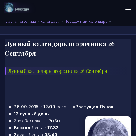
Skip to content
Сонник I-SONNIK.COM
Главная страница
»
Календари
»
Посадочный календарь
»
Лунный календарь огородника 26
Сентября
Лунный календарь огородника 26 Сентября
26.09.2015
в
12:00
фаза
—
«Растущая Луна»
13 лунный день
Знак Зодиака —
Рыбы
Восход
Луны в
17:32
Закат
Луны в
03:40