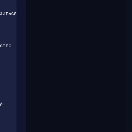
зиться
ство.
у.