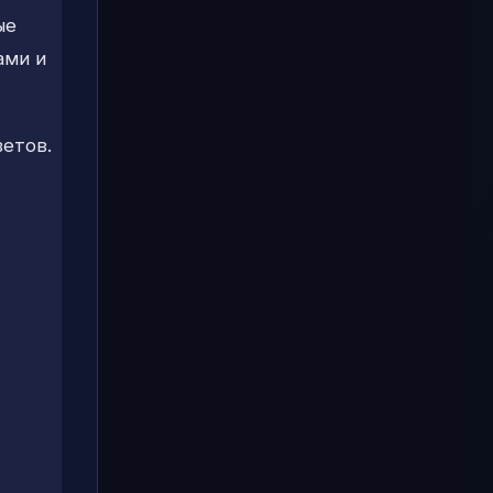
ые
ами и
ветов.