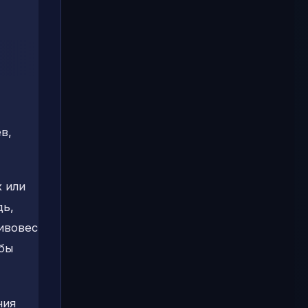
в,
 или
дь,
ивовес
бы
ния