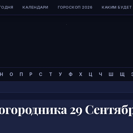
ГОДНЯ
КАЛЕНДАРИ
ГОРОСКОП 2026
КАКИМ БУДЕТ 
Н
О
П
Р
С
Т
У
Ф
Х
Ц
Ч
Ш
Щ
огородника 29 Сентяб