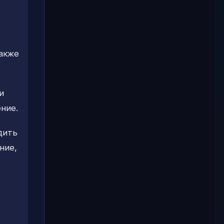
также
и
ние.
дить
ние,