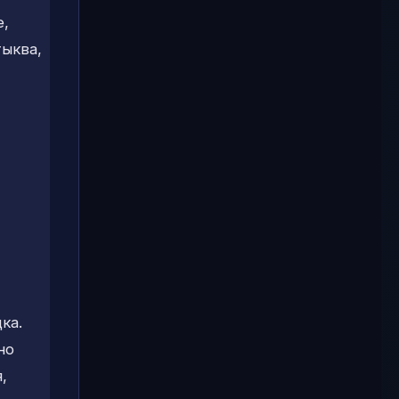
е,
тыква,
ка.
но
,