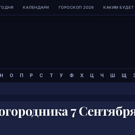
ГОДНЯ
КАЛЕНДАРИ
ГОРОСКОП 2026
КАКИМ БУДЕТ 
Н
О
П
Р
С
Т
У
Ф
Х
Ц
Ч
Ш
Щ
огородника 7 Сентябр