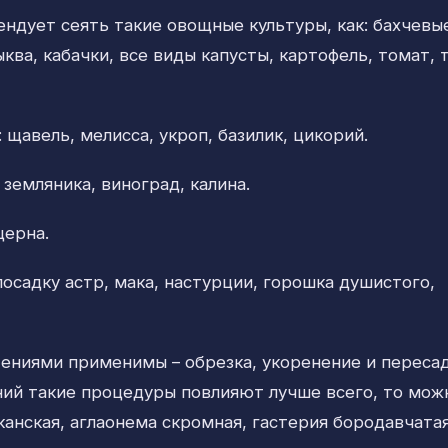
ндует сеять такие овощные культуры, как: бахчевы
ква, кабачки, все виды капусты, картофель, томат, 
щавель, мелисса, укроп, базилик, цикорий.
земляника, виноград, калина.
церна.
осадку астр, мака, настурции, горошка душистого,
ениями применимы – обрезка, укоренение и пересад
ений такие процедуры повлияют лучше всего, то мож
канская, аглаонема скромная, гастерия бородавчатая