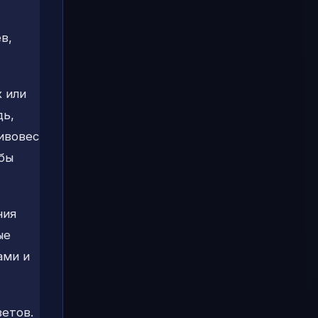
в,
 или
дь,
ивовес
бы
ния
ые
ами и
ветов.