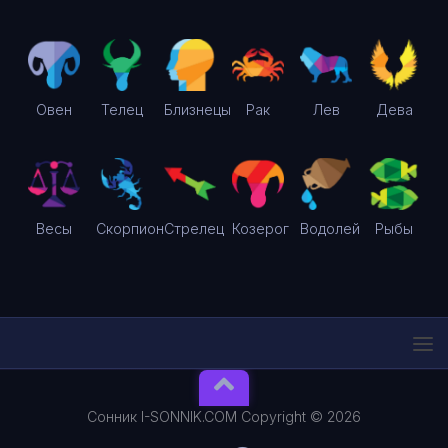
Овен
Телец
Близнецы
Рак
Лев
Дева
Весы
Скорпион
Стрелец
Козерог
Водолей
Рыбы
Сонник I-SONNIK.COM Copyright © 2026