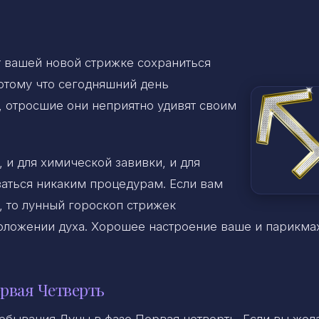
 вашей новой стрижке сохраниться
потому что сегодняшний день
о, отросшие они неприятно удивят своим
 и для химической завивки, и для
ваться никаким процедурам. Если вам
, то лунный гороскоп стрижек
оложении духа. Хорошее настроение ваше и парикма
рвая Четверть
ребывания Луны в фазе Первая четверть. Если вы жел