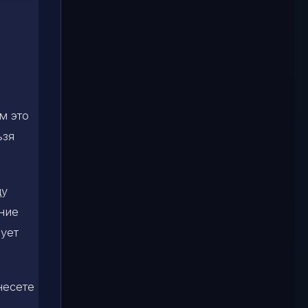
м это
ьзя
ду
ение
ует
несете