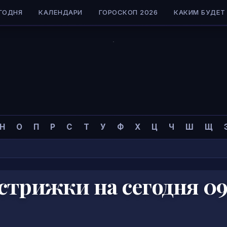
ГОДНЯ
КАЛЕНДАРИ
ГОРОСКОП 2026
КАКИМ БУДЕТ 
Н
О
П
Р
С
Т
У
Ф
Х
Ц
Ч
Ш
Щ
стрижки на сегодня 09