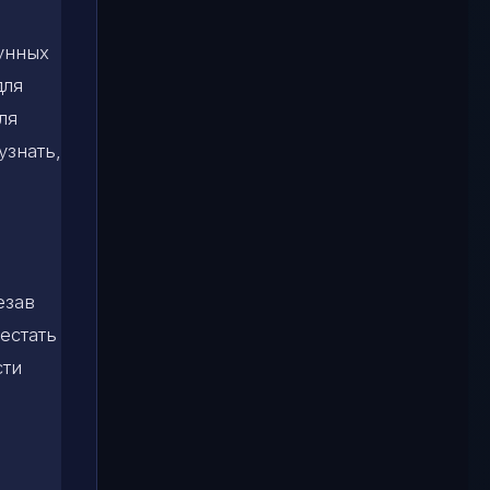
лунных
для
ля
узнать,
езав
естать
сти