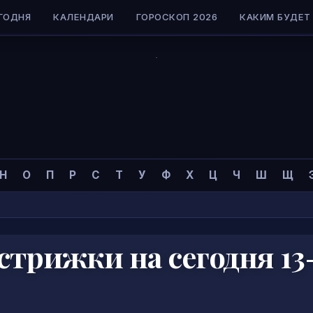
ГОДНЯ
КАЛЕНДАРИ
ГОРОСКОП 2026
КАКИМ БУДЕТ 
Н
О
П
Р
С
Т
У
Ф
Х
Ц
Ч
Ш
Щ
трижки на сегодня 13