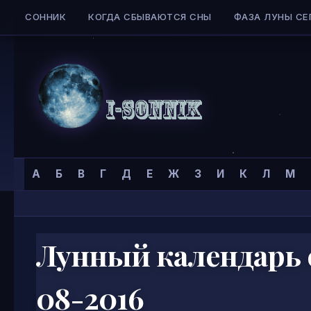
СОННИК
КОГДА СБЫВАЮТСЯ СНЫ
ФАЗА ЛУНЫ СЕ
Skip to content
Сонник
Главная страница
»
Календари
»
Календарь стрижек
»
А
Б
В
Г
Д
Е
Ж
З
И
К
Л
М
I-
SONNIK.COM
Лунный календарь с
08-2016