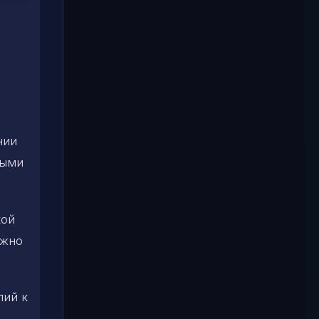
нии
ными
кой
ожно
лий к