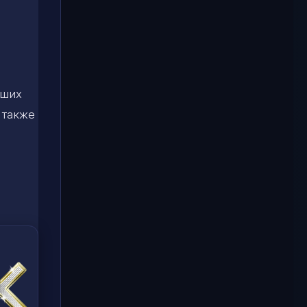
аших
 также