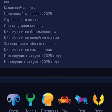
сон
Какая сейчас луна
Церковный календарь 2025
Стричь ногти во сне
Сонник угнали машину
К чему снится беременность
К чему снится покойник живым
Заниматься любовью во сне
К чему снится крыса серая
Полнолуние в августе 2025 года
Новолуние в августе 2025 года
Овен
Телец
Близнецы
Рак
Лев
Дева