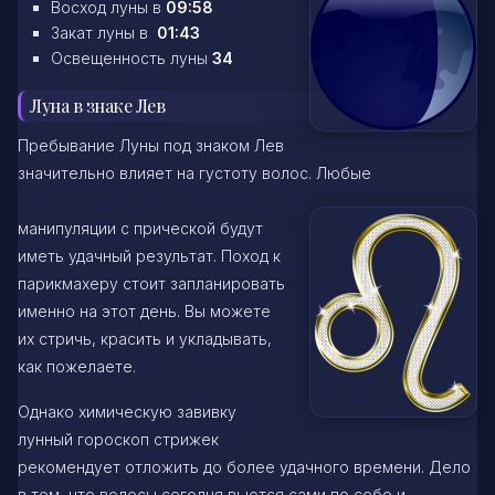
Восход луны в
09:58
Закат луны в
01:43
Освещенность луны
34
Луна в знаке Лев
Пребывание Луны под знаком Лев
значительно влияет на густоту волос. Любые
манипуляции с прической будут
иметь удачный результат. Поход к
парикмахеру стоит запланировать
именно на этот день. Вы можете
их стричь, красить и укладывать,
как пожелаете.
Однако химическую завивку
лунный гороскоп стрижек
рекомендует отложить до более удачного времени. Дело
в том, что волосы сегодня вьются сами по себе и