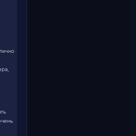
тлично
ера,
ать
очень