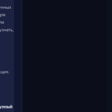
лунных
для
ля
узнать,
ющих.
унный