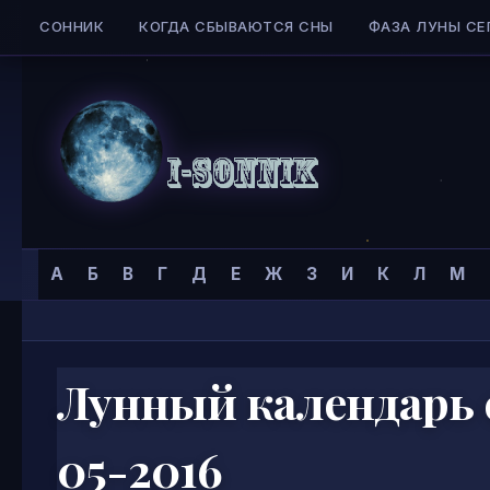
СОННИК
КОГДА СБЫВАЮТСЯ СНЫ
ФАЗА ЛУНЫ СЕ
Skip to content
Сонник
Главная страница
»
Календари
»
Календарь стрижек
»
А
Б
В
Г
Д
Е
Ж
З
И
К
Л
М
I-
SONNIK.COM
Лунный календарь 
05-2016