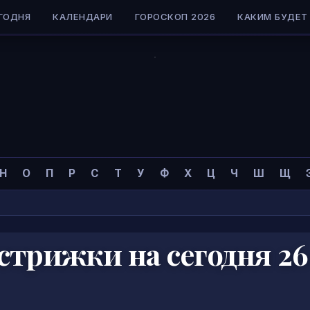
ГОДНЯ
КАЛЕНДАРИ
ГОРОСКОП 2026
КАКИМ БУДЕТ 
Н
О
П
Р
С
Т
У
Ф
Х
Ц
Ч
Ш
Щ
стрижки на сегодня 26