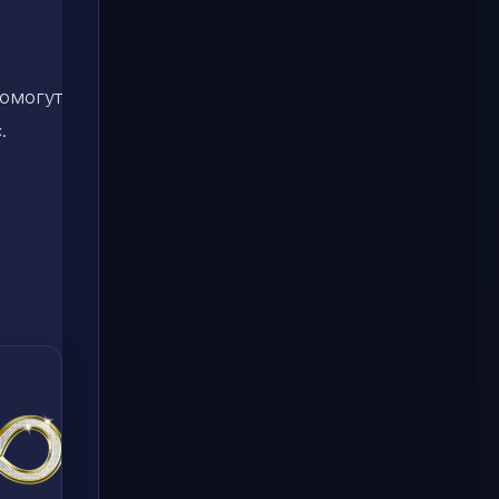
й
помогут
.