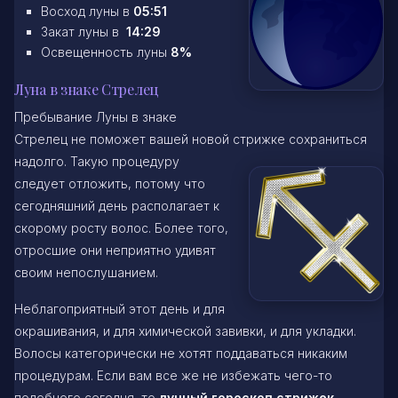
Восход луны в
05:51
Закат луны в
14:29
Освещенность луны
8%
Луна в знаке Стрелец
Пребывание Луны в знаке
Стрелец не поможет вашей новой стрижке сохраниться
надолго. Такую процедуру
следует отложить, потому что
сегодняшний день располагает к
скорому росту волос. Более того,
отросшие они неприятно удивят
своим непослушанием.
Неблагоприятный этот день и для
окрашивания, и для химической завивки, и для укладки.
Волосы категорически не хотят поддаваться никаким
процедурам. Если вам все же не избежать чего-то
подобного сегодня, то
лунный гороскоп стрижек