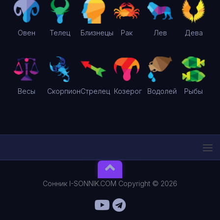
Овен
Телец
Близнецы
Рак
Лев
Дева
Весы
Скорпион
Стрелец
Козерог
Водолей
Рыбы
Сонник I-SONNIK.COM Copyright © 2026