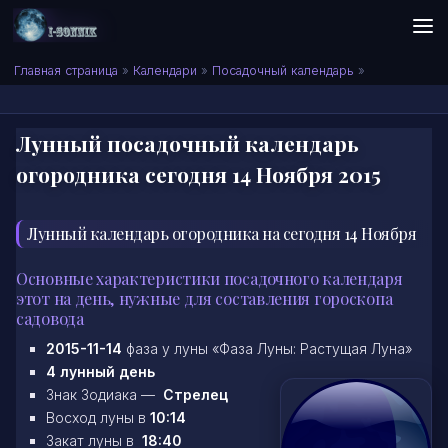
Skip to content
Сонник I-SONNIK.COM
Главная страница
»
Календари
»
Посадочный календарь
»
Лунный посадочный календарь
огородника сегодня 14 Ноября 2015
Лунный календарь огородника на сегодня 14 Ноября
Основные характеристики посадочного календаря
этот на день, нужные для составления гороскопа
садовода
2015-11-14
фаза у луны «Фаза Луны: Растущая Луна»
4 лунный день
Знак Зодиака —
Стрелец
Восход луны в
10:14
Закат луны в
18:40