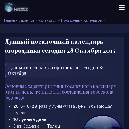
Skip to content
Сонник I-SONNIK.COM
Главная страница
»
Календари
»
Посадочный календарь
»
Лунный посадочный календарь
огородника сегодня 28 Октября 2015
Лунный календарь огородника на сегодня 28
Октября
Основные характеристики посадочного календаря
этот на день, нужные для составления гороскопа
садовода
2015-10-28
фаза у луны «Фаза Луны: Убывающая
Луна»
16 лунный день
Знак Зодиака —
Телец