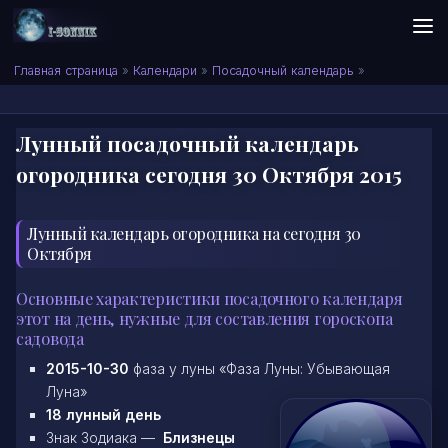
Skip to content
Сонник I-SONNIK.COM
Главная страница
»
Календари
»
Посадочный календарь
»
Лунный посадочный календарь
огородника сегодня 30 Октября 2015
Лунный календарь огородника на сегодня 30
Октября
Основные характеристики посадочного календаря
этот на день, нужные для составления гороскопа
садовода
2015-10-30
фаза у луны «Фаза Луны: Убывающая
Луна»
18 лунный день
Знак Зодиака —
Близнецы