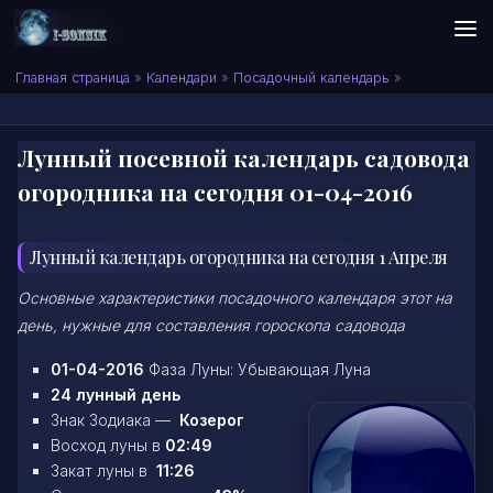
Skip to content
Сонник I-SONNIK.COM
Главная страница
»
Календари
»
Посадочный календарь
»
Лунный посевной календарь садовода
огородника на сегодня 01-04-2016
Лунный календарь огородника на сегодня 1 Апреля
Основные характеристики посадочного календаря этот на
день, нужные для составления гороскопа садовода
01-04-2016
Фаза Луны: Убывающая Луна
24 лунный день
Знак Зодиака —
Козерог
Восход луны в
02:49
Закат луны в
11:26