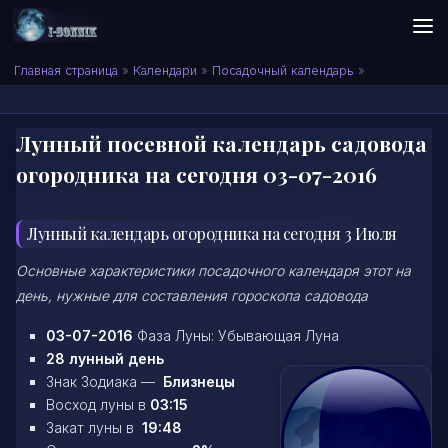
Skip to content
Сонник I-SONNIK.COM
Главная страница
»
Календари
»
Посадочный календарь
»
Лунный посевной календарь садовода
огородника на сегодня 03-07-2016
Лунный календарь огородника на сегодня 3 Июля
Основные характеристики посадочного календаря этот на
день, нужные для составления гороскопа садовода
03-07-2016
Фаза Луны: Убывающая Луна
28 лунный день
Знак Зодиака —
Близнецы
Восход луны в
03:15
Закат луны в
19:48