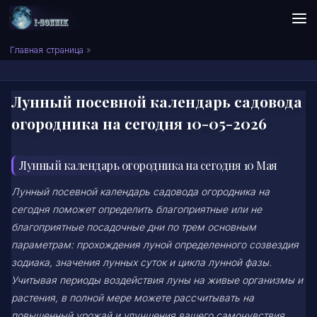
Skip to content
Сонник I-SONNIK.COM
Главная страница
»
Лунный посевной календарь садовода
огородника на сегодня 10-05-2026
Лунный календарь огородника на сегодня 10 Мая
Лунный посевной календарь садовода огородника на
сегодня поможет определить благоприятные или не
благоприятные посадочные дни по трем основным
параметрам: прохождения луной определенного созвездия
зодиака, значения лунных суток и цикла лунной фазы.
Учитывая периоды воздействия луны на живые организмы и
растения, в полной мере можете рассчитывать на
повышенный урожай и улучшения вашего самочувствия