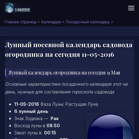
Skip to content
Сонник I-SONNIK.COM
Главная страница
»
Календари
»
Посадочный календарь
»
Лунный посевной календарь садовода
огородника на сегодня 11-05-2016
Лунный календарь огородника на сегодня 11 Мая
Основные характеристики посадочного календаря этот на
день, нужные для составления гороскопа садовода
11-05-2016
Фаза Луны: Растущая Луна
6 лунный день
Знак Зодиака —
Рак
Восход луны в
08:50
Закат луны в
00:15