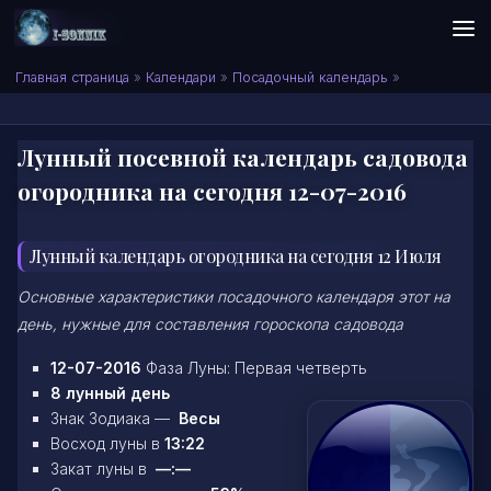
Skip to content
Сонник I-SONNIK.COM
Главная страница
»
Календари
»
Посадочный календарь
»
Лунный посевной календарь садовода
огородника на сегодня 12-07-2016
Лунный календарь огородника на сегодня 12 Июля
Основные характеристики посадочного календаря этот на
день, нужные для составления гороскопа садовода
12-07-2016
Фаза Луны: Первая четверть
8 лунный день
Знак Зодиака —
Весы
Восход луны в
13:22
Закат луны в
—:—