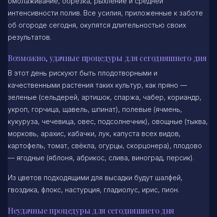
омолаживание, обрезка, рыхление и средней
интенсивности полив. Все усилия, приложенные к заботе
об огороде сегодня, окупятся длительностью своих
результатов.
Возможно, удачные процедуры для сегодняшнего дня
В этот день рискуют быть плодотворными и
качественными растения таких культур, как пряно —
зеленые (сельдерей, артишок, спаржа, чабер, кориандр,
укроп, горчица, щавель, шпинат), полевые (ячмень,
кукуруза, чечевица, овес, подсолнечник), овощные (тыква,
морковь, арахис, кабачки, лук, капуста всех видов,
картофель, томат, свёкла, огурцы, скорцонера), плодово
— ягодные (яблоня, абрикос, слива, виноград, персик).
Из цветов подходящими для высадки будут шалфей,
гвоздика, флокс, настурция, гладиолус, ирис, пион.
Неудачные процедуры для сегодняшнего дня