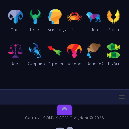
Овен
Телец
Близнецы
Рак
Лев
Дева
Весы
Скорпион
Стрелец
Козерог
Водолей
Рыбы
Сонник I-SONNIK.COM Copyright © 2026