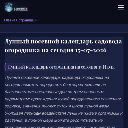
Skip to content
Сонник I-SONNIK.COM
Главная страница
»
Лунный посевной календарь садовода
огородника на сегодня 15-07-2026
Лунный календарь огородника на сегодня 15 Июля
Лунный посевной календарь садовода огородника на
сегодня поможет определить благоприятные или не
благоприятные посадочные дни по трем основным
параметрам: прохождения луной определенного созвездия
зодиака, значения лунных суток и цикла лунной фазы.
Учитывая периоды воздействия луны на живые организмы и
растения, в полной мере можете рассчитывать на
повышенный урожай и улучшения вашего самочувствия