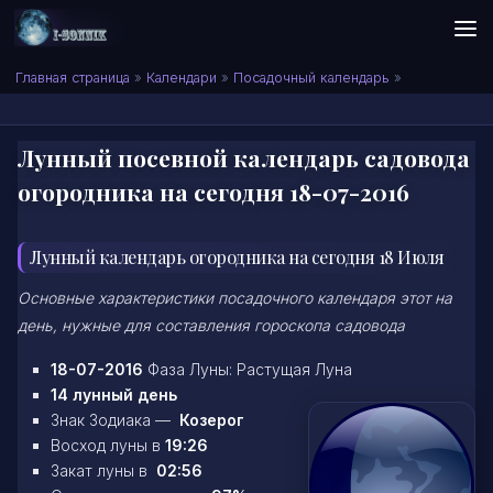
Skip to content
Сонник I-SONNIK.COM
Главная страница
»
Календари
»
Посадочный календарь
»
Лунный посевной календарь садовода
огородника на сегодня 18-07-2016
Лунный календарь огородника на сегодня 18 Июля
Основные характеристики посадочного календаря этот на
день, нужные для составления гороскопа садовода
18-07-2016
Фаза Луны: Растущая Луна
14 лунный день
Знак Зодиака —
Козерог
Восход луны в
19:26
Закат луны в
02:56