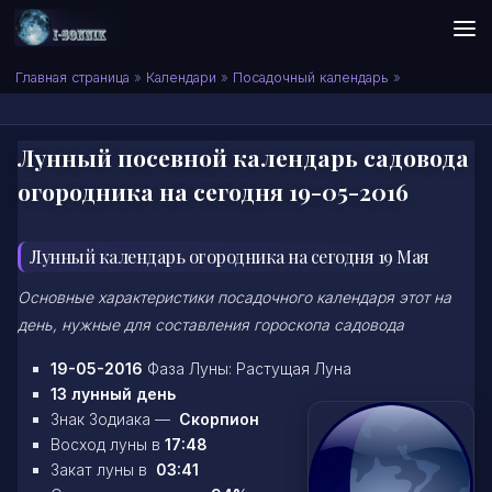
Skip to content
Сонник I-SONNIK.COM
Главная страница
»
Календари
»
Посадочный календарь
»
Лунный посевной календарь садовода
огородника на сегодня 19-05-2016
Лунный календарь огородника на сегодня 19 Мая
Основные характеристики посадочного календаря этот на
день, нужные для составления гороскопа садовода
19-05-2016
Фаза Луны: Растущая Луна
13 лунный день
Знак Зодиака —
Скорпион
Восход луны в
17:48
Закат луны в
03:41