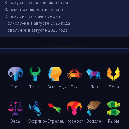
К чему снится покойник живым
Заниматься любовью во сне
К чему снится крыса серая
Полнолуние в августе 2025 года
Новолуние в августе 2025 года
Овен
Телец
Близнецы
Рак
Лев
Дева
Весы
Скорпион
Стрелец
Козерог
Водолей
Рыбы