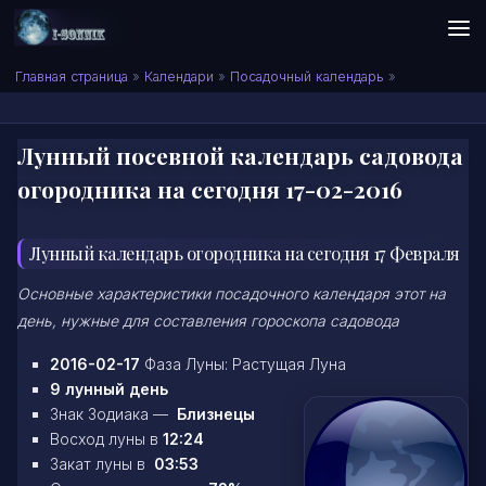
Skip to content
Сонник I-SONNIK.COM
Главная страница
»
Календари
»
Посадочный календарь
»
Лунный посевной календарь садовода
огородника на сегодня 17-02-2016
Лунный календарь огородника на сегодня 17 Февраля
Основные характеристики посадочного календаря этот на
день, нужные для составления гороскопа садовода
2016-02-17
Фаза Луны: Растущая Луна
9 лунный день
Знак Зодиака —
Близнецы
Восход луны в
12:24
Закат луны в
03:53