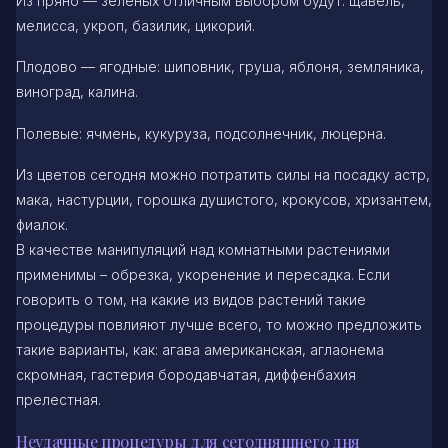
Из пряно — зеленых отличным выбором будут: щавель,
мелисса, укроп, базилик, цикорий.
Плодово — ягодные: шиповник, груша, яблоня, земляника,
виноград, калина.
Полевые: ячмень, кукуруза, подсолнечник, люцерна.
Из цветов сегодня можно потратить силы на посадку астр,
мака, настурции, горошка душистого, крокусов, хризантем,
фиалок.
В качестве манипуляций над комнатными растениями
применимы – обрезка, укоренение и пересадка. Если
говорить о том, на какие из видов растений такие
процедуры повлияют лучше всего, то можно предложить
такие варианты, как: агава американская, аглаонема
скромная, гастерия бородавчатая, диффенбахия
прелестная.
Неудачные процедуры для сегодняшнего дня