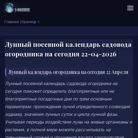
Skip to content
Сонник I-SONNIK.COM
Главная страница
»
Лунный посевной календарь садовода
огородника на сегодня 22-04-2026
Лунный календарь огородника на сегодня 22 Апреля
Лунный посевной календарь садовода огородника на
сегодня поможет определить благоприятные или не
благоприятные посадочные дни по трем основным
параметрам: прохождения луной определенного созвездия
зодиака, значения лунных суток и цикла лунной фазы.
Учитывая периоды воздействия луны на живые организмы и
растения, в полной мере можете рассчитывать на
повышенный урожай и улучшения вашего самочувствия