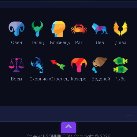
Овен
Телец
Близнецы
Рак
Лев
Дева
Весы
Скорпион
Стрелец
Козерог
Водолей
Рыбы
Сонник I-SONNIK.COM Copyright © 2026