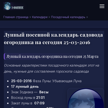
Skip to content
Сонник I-SONNIK.COM
Главная страница
»
Календари
»
Посадочный календарь
»
Лунный посевной календарь садовода
огородника на сегодня 25-03-2016
Лунный календарь огородника на сегодня 25 Марта
Основные характеристики посадочного календаря этот на
день, нужные для составления гороскопа садовода
25-03-2016
Фаза Луны: Убывающая Луна
17 лунный день
Знак Зодиака —
Весы
Восход луны в
21:01
Закат луны в
07:09