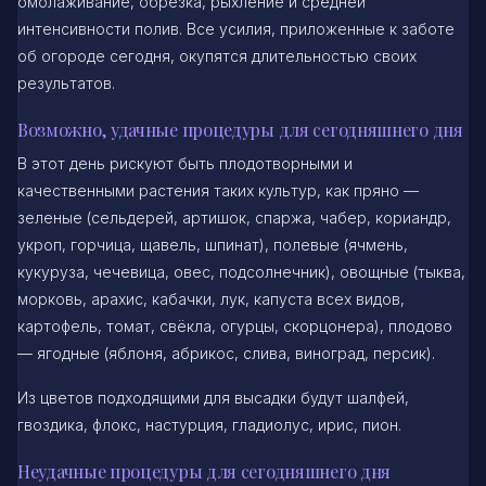
омолаживание, обрезка, рыхление и средней
интенсивности полив. Все усилия, приложенные к заботе
об огороде сегодня, окупятся длительностью своих
результатов.
Возможно, удачные процедуры для сегодняшнего дня
В этот день рискуют быть плодотворными и
качественными растения таких культур, как пряно —
зеленые (сельдерей, артишок, спаржа, чабер, кориандр,
укроп, горчица, щавель, шпинат), полевые (ячмень,
кукуруза, чечевица, овес, подсолнечник), овощные (тыква,
морковь, арахис, кабачки, лук, капуста всех видов,
картофель, томат, свёкла, огурцы, скорцонера), плодово
— ягодные (яблоня, абрикос, слива, виноград, персик).
Из цветов подходящими для высадки будут шалфей,
гвоздика, флокс, настурция, гладиолус, ирис, пион.
Неудачные процедуры для сегодняшнего дня