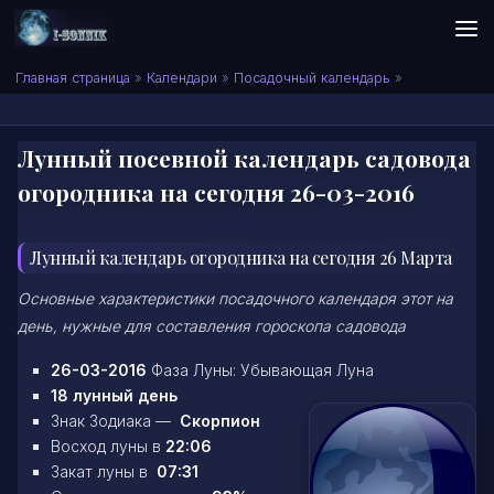
Skip to content
Сонник I-SONNIK.COM
Главная страница
»
Календари
»
Посадочный календарь
»
Лунный посевной календарь садовода
огородника на сегодня 26-03-2016
Лунный календарь огородника на сегодня 26 Марта
Основные характеристики посадочного календаря этот на
день, нужные для составления гороскопа садовода
26-03-2016
Фаза Луны: Убывающая Луна
18 лунный день
Знак Зодиака —
Скорпион
Восход луны в
22:06
Закат луны в
07:31