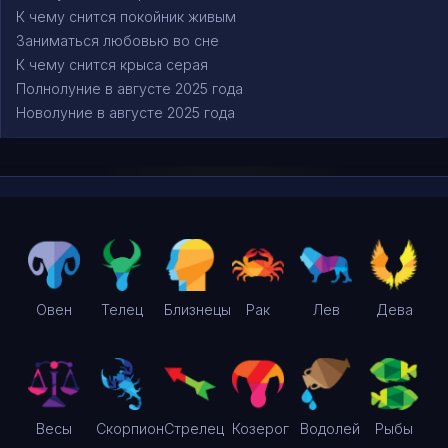
К чему снится покойник живым
Заниматься любовью во сне
К чему снится крыса серая
Полнолуние в августе 2025 года
Новолуние в августе 2025 года
Овен
Телец
Близнецы
Рак
Лев
Дева
Весы
Скорпион
Стрелец
Козерог
Водолей
Рыбы