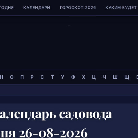
ГОДНЯ
КАЛЕНДАРИ
ГОРОСКОП 2026
КАКИМ БУДЕТ 
Н
О
П
Р
С
Т
У
Ф
Х
Ц
Ч
Ш
Щ
алендарь садовода
дня 26-08-2026