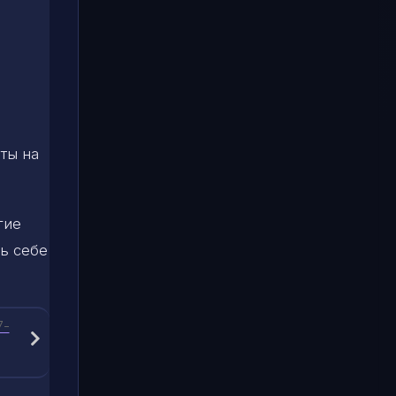
ты на
гие
ь себе
7-