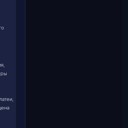
го
я,
уры
латеи,
цена