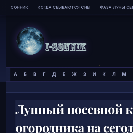
СОННИК
КОГДА СБЫВАЮТСЯ СНЫ
ФАЗА ЛУНЫ СЕ
Skip to content
Сонник
Главная страница
»
А
Б
В
Г
Д
Е
Ж
З
И
К
Л
М
I-
SONNIK.COM
Лунный посевной к
огородника на сего