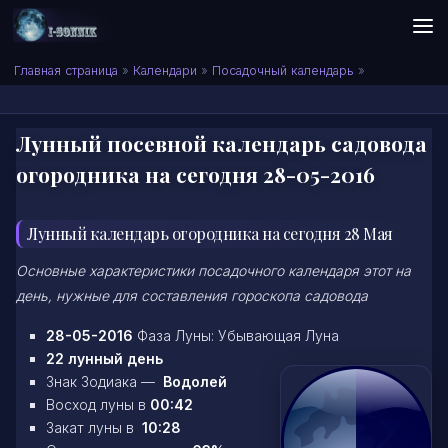
Skip to content
Сонник I-SONNIK.COM
Главная страница
»
Календари
»
Посадочный календарь
»
Лунный посевной календарь садовода
огородника на сегодня 28-05-2016
Лунный календарь огородника на сегодня 28 Мая
Основные характеристики посадочного календаря этот на
день, нужные для составления гороскопа садовода
28-05-2016
Фаза Луны: Убывающая Луна
22 лунный день
Знак Зодиака —
Водолей
Восход луны в
00:42
Закат луны в
10:28