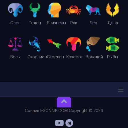
Овен
Телец
Близнецы
Рак
Лев
Дева
Весы
Скорпион
Стрелец
Козерог
Водолей
Рыбы
Сонник I-SONNIK.COM Copyright © 2026