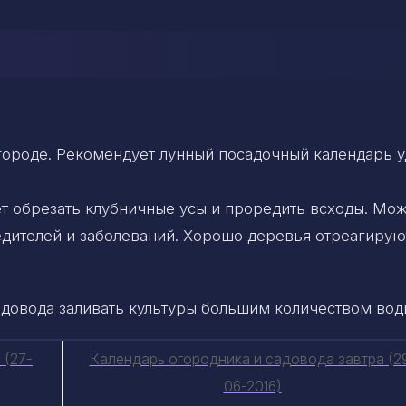
огороде. Рекомендует лунный посадочный календарь у
ет обрезать клубничные усы и проредить всходы. Мо
едителей и заболеваний. Хорошо деревья отреагирую
адовода заливать культуры большим количеством вод
 (27-
Календарь огородника и садовода завтра (2
06-2016)