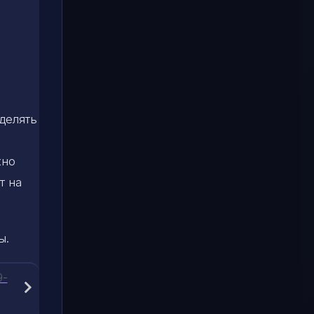
делять
жно
т на
ы.
9-