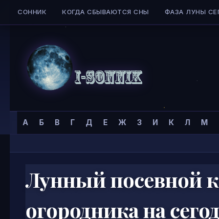
СОННИК
КОГДА СБЫВАЮТСЯ СНЫ
ФАЗА ЛУНЫ СЕ
Skip to content
Сонник
Главная страница
»
Календари
»
Посадочный календарь
»
А
Б
В
Г
Д
Е
Ж
З
И
К
Л
М
I-
SONNIK.COM
Лунный посевной к
огородника на сего