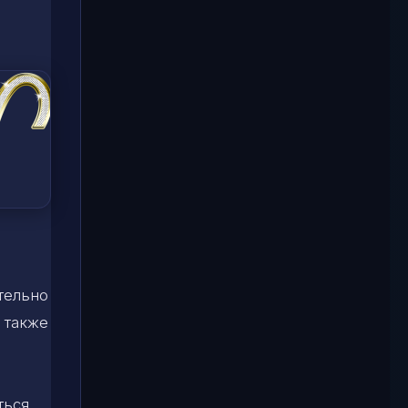
тельно
 также
ться