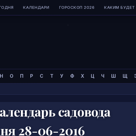
ГОДНЯ
КАЛЕНДАРИ
ГОРОСКОП 2026
КАКИМ БУДЕТ 
Н
О
П
Р
С
Т
У
Ф
Х
Ц
Ч
Ш
Щ
алендарь садовода
дня 28-06-2016