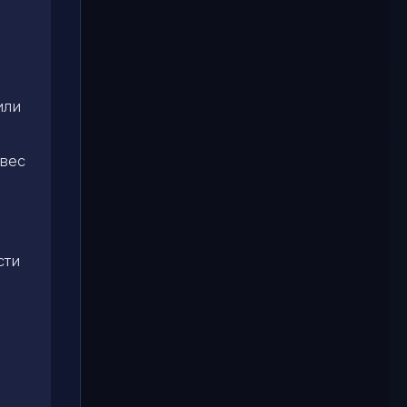
или
овес
сти