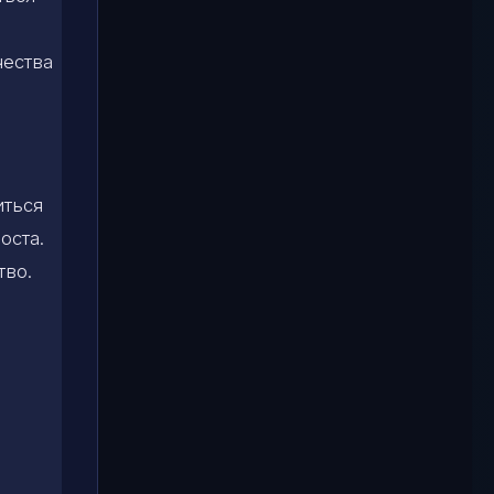
чества
иться
оста.
тво.