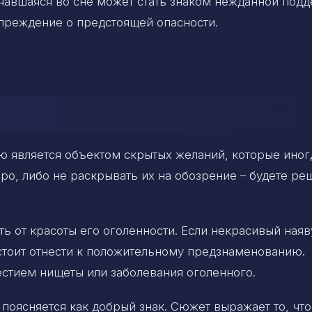
чавшаяся во сне может стать знаком нежданной подд
упреждение о предстоящей опасности.
 является объектом скрытых желаний, которые иног
ро, либо не раскрывать их на обозрение – будете ре
ть от красоты его оголенности. Если некрасивый наяв
стоит отнести к положительному предзнаменованию.
стием нищеты или заболевания оголенного.
оясняется как добрый знак. Сюжет выражает то, что