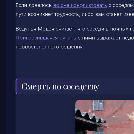
Если довелось
во сне конфликтовать
с соседям
пути возникнет трудность, либо вам станет из
Ведунья Медея считает, что соседи в ночных г
Пригрезившаяся ругань
с ними выражает недо
первостепенного решения.
Смерть по соседству