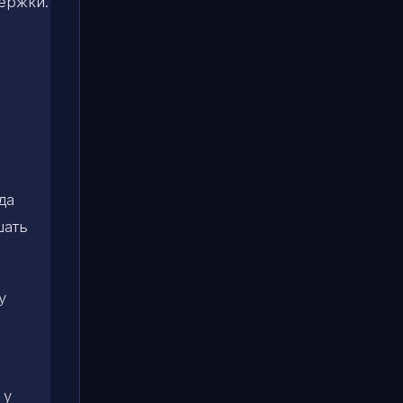
ержки.
да
шать
у
 у