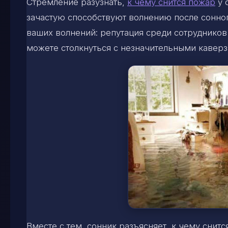
Стремление разузнать,
к чему снится пожар
у 
зачастую способствуют волнению после сонног
ваших волнений: репутация среди сотрудников п
можете столкнуться с незначительными кавер
Вместе с тем, сонник разъясняет, к чему снитс