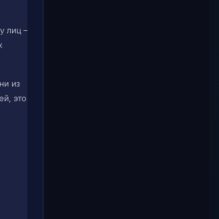
у лиц –
х
ни из
ей, это