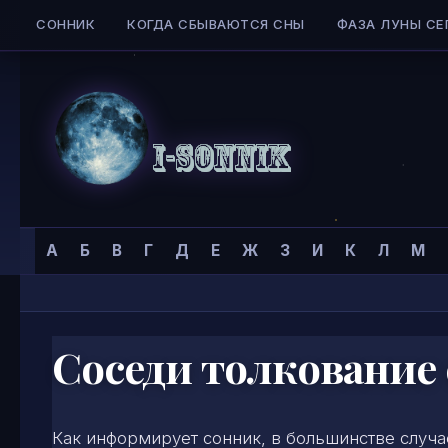
СОННИК
КОГДА СБЫВАЮТСЯ СНЫ
ФАЗА ЛУНЫ СЕ
Skip to content
Сонник
Главная страница
»
Сонник
»
С
»
А
Б
В
Г
Д
Е
Ж
З
И
К
Л
М
I-
SONNIK.COM
Соседи толкование
Как информирует сонник, в большинстве случа