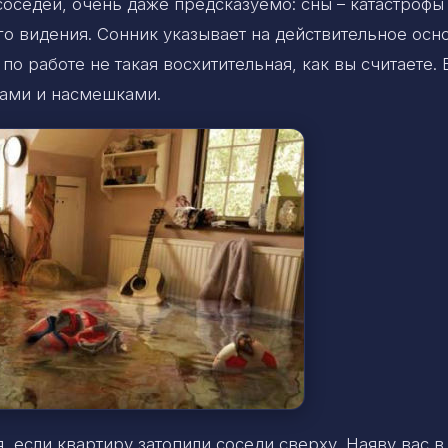
соседей, очень даже предсказуемо: сны – катастрофы
о видения. Сонник указывает на действительное осн
о работе не такая восхитительная, как вы считаете. 
зами и насмешками.
я, если квартиру затопили соседи сверху. Наяву вас в