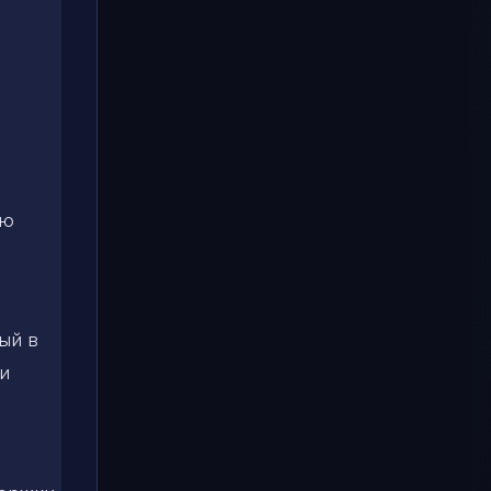
ую
ый в
и