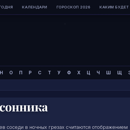
ГОДНЯ
КАЛЕНДАРИ
ГОРОСКОП 2026
КАКИМ БУДЕТ 
Н
О
П
Р
С
Т
У
Ф
Х
Ц
Ч
Ш
Щ
 сонника
ев соседи в ночных грезах считаются отображением