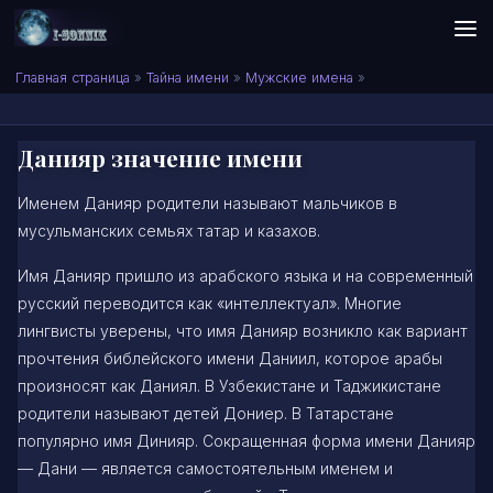
Skip to content
Сонник I-SONNIK.COM
Главная страница
»
Тайна имени
»
Мужские имена
»
Данияр значение имени
Именем Данияр родители называют мальчиков в
мусульманских семьях татар и казахов.
Имя Данияр пришло из арабского языка и на современный
русский переводится как «интеллектуал». Многие
лингвисты уверены, что имя Данияр возникло как вариант
прочтения библейского имени Даниил, которое арабы
произносят как Даниял. В Узбекистане и Таджикистане
родители называют детей Дониер. В Татарстане
популярно имя Динияр. Сокращенная форма имени Данияр
— Дани — является самостоятельным именем и